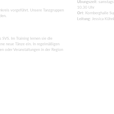
Übungszeit
: samstags
10.30 Uhr
kreis vorgeführt. Unsere Tanzgruppen
Ort
: Kornberghalle S
den.
Leitung
: Jessica Kühnl
 SVS. Im Training lernen sie die
gene neue Tänze ein. In regelmäßigen
gen oder Veranstaltungen in der Region