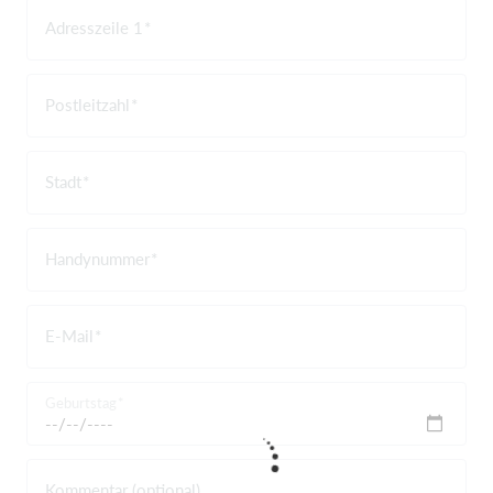
Adresszeile 1
Postleitzahl
Stadt
Handynummer
E-Mail
Geburtstag
Kommentar (optional)